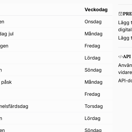
Veckodag
PR
en
onsdag
Lägg t
digita
dag jul
måndag
Lägg t
agen
fredag
API
lördag
Använd
n
söndag
vidar
API-d
 påsk
måndag
j
fredag
immelsfärdsdag
torsdag
on
lördag
gen
söndag