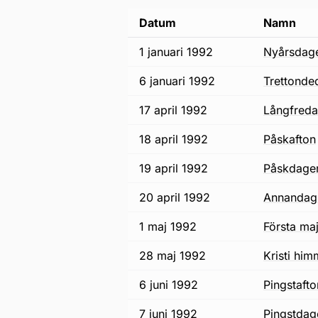
Datum
Namn
1 januari 1992
nyårsdag
6 januari 1992
trettonde
17 april 1992
långfred
18 april 1992
påskafton
19 april 1992
påskdage
20 april 1992
annandag
1 maj 1992
första ma
28 maj 1992
Kristi h
6 juni 1992
pingstaft
7 juni 1992
pingstda