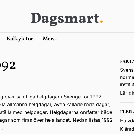
Dagsmart
.
Kalkylator
Mer…
992
FAKT
Svens
normal
instit
Lär d
ng över samtliga helgdagar i Sverige för 1992.
ella allmänna helgdagar, även kallade röda dagar,
FLER
kställs med helgdagar. Helgdagarna omfattar både
agar som firas över hela landet. Nedan listas 1992
Halvd
n.
Klämd