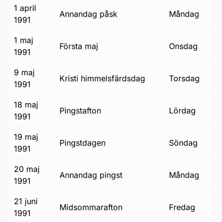
1 april
annandag påsk
måndag
1991
1 maj
första maj
onsdag
1991
9 maj
Kristi himmelsfärdsdag
torsdag
1991
18 maj
pingstafton
lördag
1991
19 maj
pingstdagen
söndag
1991
20 maj
annandag pingst
måndag
1991
21 juni
midsommarafton
fredag
1991