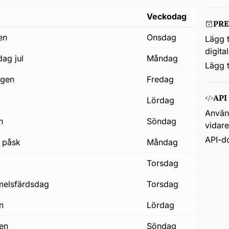
Veckodag
PR
en
onsdag
Lägg t
digita
dag jul
måndag
Lägg t
agen
fredag
API
lördag
Använd
n
söndag
vidar
API-d
 påsk
måndag
j
torsdag
immelsfärdsdag
torsdag
on
lördag
gen
söndag