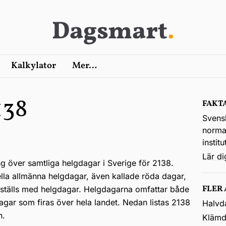
Dagsmart
.
Kalkylator
Mer…
138
FAKT
Svens
normal
instit
Lär d
ng över samtliga helgdagar i Sverige för 2138.
ella allmänna helgdagar, även kallade röda dagar,
FLER
kställs med helgdagar. Helgdagarna omfattar både
agar som firas över hela landet. Nedan listas 2138
Halvd
n.
Klämd