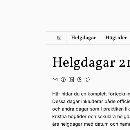
Helgdagar
Högtider
Helgdagar 2
Här hittar du en komplett förteckni
Dessa dagar inkluderar både offici
och andra dagar som i praktiken li
kristna högtider och sekulära helgd
års helgdagar med datum och nam