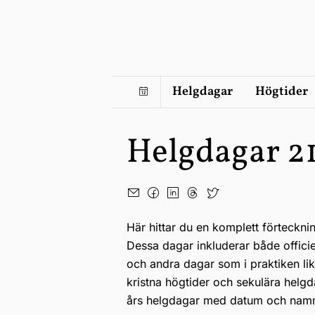
Helgdagar
Högtider
Helgdagar 2
Här hittar du en komplett förteckni
Dessa dagar inkluderar både offici
och andra dagar som i praktiken li
kristna högtider och sekulära helgd
års helgdagar med datum och nam