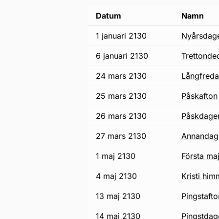
Datum
Namn
1 januari 2130
nyårsdag
6 januari 2130
trettonde
24 mars 2130
långfred
25 mars 2130
påskafton
26 mars 2130
påskdage
27 mars 2130
annandag
1 maj 2130
första ma
4 maj 2130
Kristi h
13 maj 2130
pingstaft
14 maj 2130
pingstda