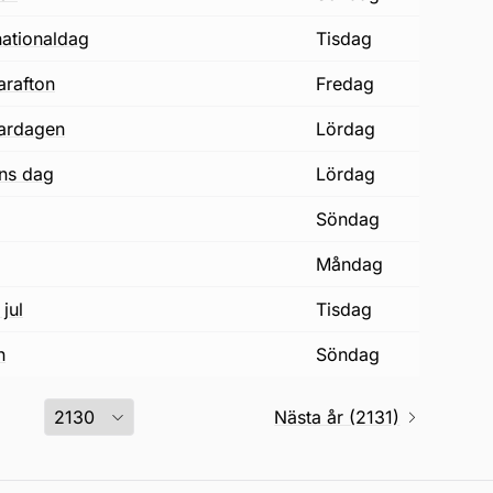
nationaldag
tisdag
arafton
fredag
ardagen
lördag
ons dag
lördag
söndag
måndag
jul
tisdag
n
söndag
Nästa år (2131)