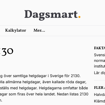
Dagsmart
.
Kalkylator
Mer…
130
FAKT
Svens
normal
instit
Lär d
ng över samtliga helgdagar i Sverige för 2130.
ella allmänna helgdagar, även kallade röda dagar,
FLER
kställs med helgdagar. Helgdagarna omfattar både
agar som firas över hela landet. Nedan listas 2130
Halvd
n.
Klämd