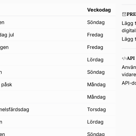
Veckodag
PR
en
söndag
Lägg t
digita
dag jul
fredag
Lägg t
agen
fredag
API
lördag
Använd
n
söndag
vidar
API-d
 påsk
måndag
j
måndag
immelsfärdsdag
torsdag
on
lördag
gen
söndag