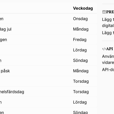
Veckodag
PR
en
onsdag
Lägg t
digita
dag jul
måndag
Lägg t
agen
fredag
API
lördag
Använd
n
söndag
vidar
API-d
 påsk
måndag
torsdag
mmelsfärdsdag
torsdag
n
lördag
en
söndag