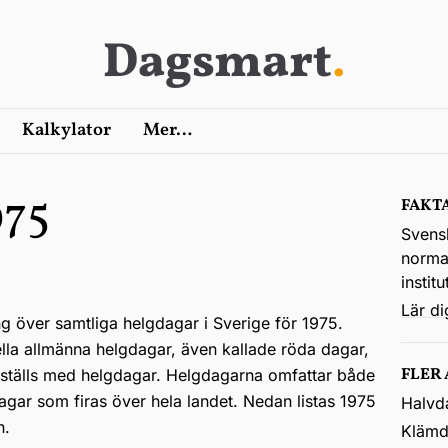
Dagsmart
.
Kalkylator
Mer…
975
FAKT
Svens
normal
instit
Lär d
ng över samtliga helgdagar i Sverige för 1975.
ella allmänna helgdagar, även kallade röda dagar,
FLER
kställs med helgdagar. Helgdagarna omfattar både
agar som firas över hela landet. Nedan listas 1975
Halvd
n.
Klämd