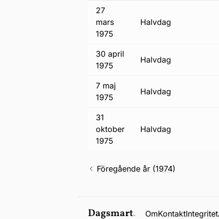
27
mars
halvdag
1975
30 april
halvdag
1975
7 maj
halvdag
1975
31
oktober
halvdag
1975
Föregående år (1974)
Dagsmart
.
Om
Kontakt
Integritet