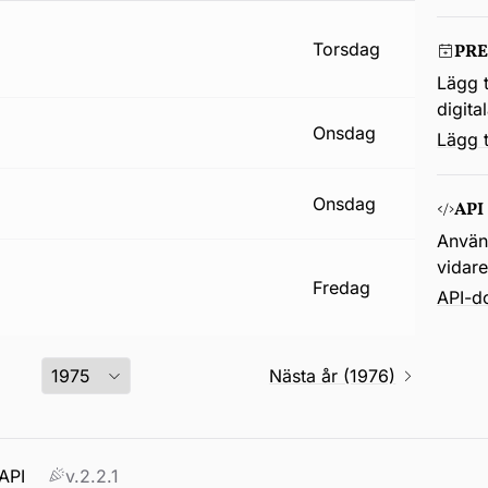
torsdag
PR
Lägg t
digita
onsdag
Lägg t
onsdag
API
Använd
vidar
fredag
API-d
Nästa år (1976)
API
v.2.2.1