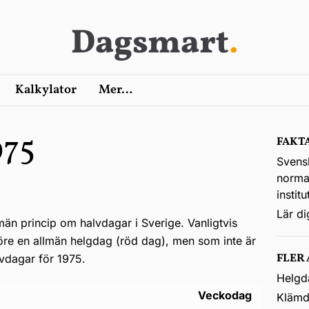
Dagsmart
.
Kalkylator
Mer…
975
FAKT
Svens
normal
instit
Lär d
lmän princip om halvdagar i Sverige. Vanligtvis
före en
allmän helgdag (röd dag)
, men som inte är
FLER
lvdagar för 1975.
Helgd
Veckodag
Klämd