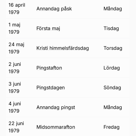
16 april
annandag påsk
måndag
1979
1 maj
första maj
tisdag
1979
24 maj
Kristi himmelsfärdsdag
torsdag
1979
2 juni
pingstafton
lördag
1979
3 juni
pingstdagen
söndag
1979
4 juni
annandag pingst
måndag
1979
22 juni
midsommarafton
fredag
1979