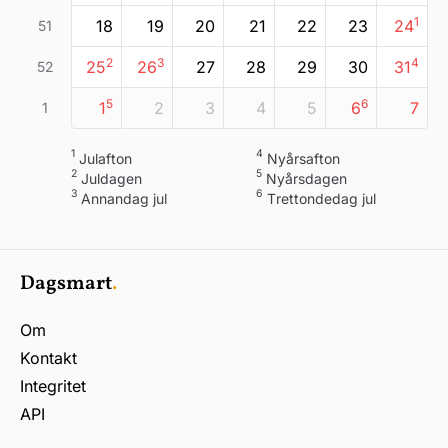
1
18
19
20
21
22
23
24
51
2
3
4
25
26
27
28
29
30
31
52
5
6
1
2
3
4
5
6
7
1
1
4
julafton
nyårsafton
2
5
juldagen
nyårsdagen
3
6
annandag jul
trettondedag jul
Dagsmart
.
Om
Kontakt
Integritet
API