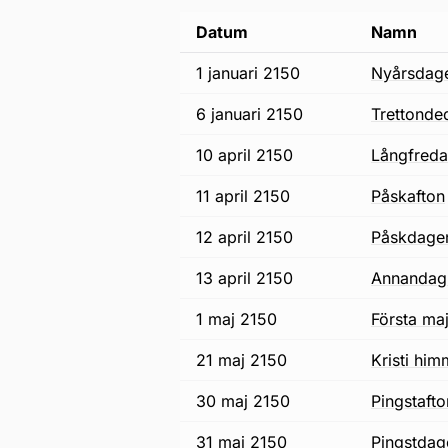
Datum
Namn
1 januari 2150
nyårsdag
6 januari 2150
trettonde
10 april 2150
långfred
11 april 2150
påskafton
12 april 2150
påskdage
13 april 2150
annandag
1 maj 2150
första ma
21 maj 2150
Kristi h
30 maj 2150
pingstaft
31 maj 2150
pingstda