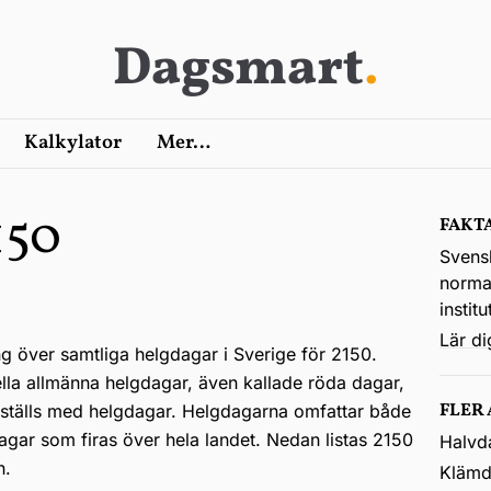
Dagsmart
.
Kalkylator
Mer…
150
FAKT
Svens
normal
instit
Lär d
ng över samtliga helgdagar i Sverige för 2150.
ella allmänna helgdagar, även kallade röda dagar,
FLER
kställs med helgdagar. Helgdagarna omfattar både
agar som firas över hela landet. Nedan listas 2150
Halvd
n.
Klämd