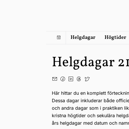
Helgdagar
Högtider
Helgdagar 2
Här hittar du en komplett förteckni
Dessa dagar inkluderar både offici
och andra dagar som i praktiken li
kristna högtider och sekulära helgd
års helgdagar med datum och nam