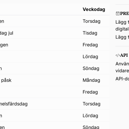
Veckodag
PR
en
torsdag
Lägg t
digita
dag jul
tisdag
Lägg t
agen
fredag
API
lördag
Använd
n
söndag
vidar
API-d
 påsk
måndag
j
fredag
immelsfärdsdag
torsdag
on
lördag
gen
söndag