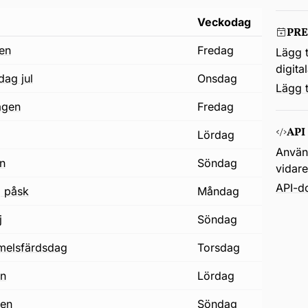
Veckodag
PR
gen
fredag
Lägg t
digita
dag jul
onsdag
Lägg t
agen
fredag
API
lördag
Använd
n
söndag
vidar
API-d
g påsk
måndag
j
söndag
immelsfärdsdag
torsdag
on
lördag
gen
söndag