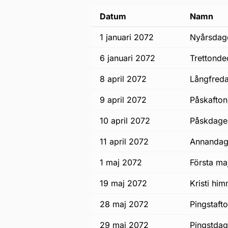
Datum
Namn
1 januari 2072
nyårsda
6 januari 2072
trettonde
8 april 2072
långfred
9 april 2072
påskafton
10 april 2072
påskdage
11 april 2072
annanda
1 maj 2072
första ma
19 maj 2072
Kristi h
28 maj 2072
pingstaft
29 maj 2072
pingstda