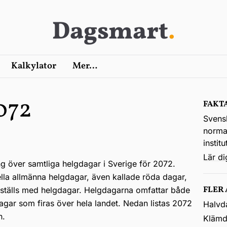
Dagsmart
.
Kalkylator
Mer…
072
FAKT
Svens
normal
instit
Lär d
ng över samtliga helgdagar i Sverige för 2072.
ella allmänna helgdagar, även kallade röda dagar,
FLER
kställs med helgdagar. Helgdagarna omfattar både
agar som firas över hela landet. Nedan listas 2072
Halvd
n.
Klämd