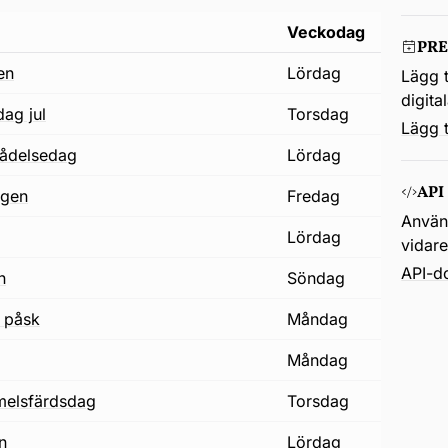
Veckodag
PR
en
lördag
Lägg t
digita
dag jul
torsdag
Lägg t
bådelsedag
lördag
API
agen
fredag
Använd
lördag
vidar
API-d
n
söndag
 påsk
måndag
j
måndag
immelsfärdsdag
torsdag
on
lördag