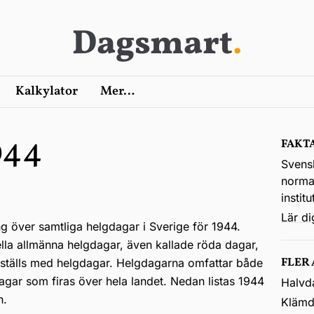
Dagsmart
.
Kalkylator
Mer…
944
FAKT
Svens
normal
instit
Lär d
ng över samtliga helgdagar i Sverige för 1944.
ella allmänna helgdagar, även kallade röda dagar,
FLER
kställs med helgdagar. Helgdagarna omfattar både
agar som firas över hela landet. Nedan listas 1944
Halvd
n.
Klämd