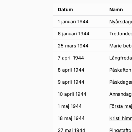
Datum
Namn
1 januari 1944
nyårsdag
6 januari 1944
trettonde
25 mars 1944
Marie be
7 april 1944
långfred
8 april 1944
påskafton
9 april 1944
påskdage
10 april 1944
annandag
1 maj 1944
första ma
18 maj 1944
Kristi h
27 maj 1944
pingstaft