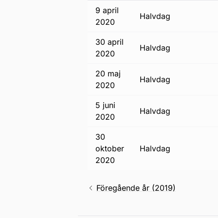
9 april
halvdag
2020
30 april
halvdag
2020
20 maj
halvdag
2020
5 juni
halvdag
2020
30
oktober
halvdag
2020
Föregående år (2019)