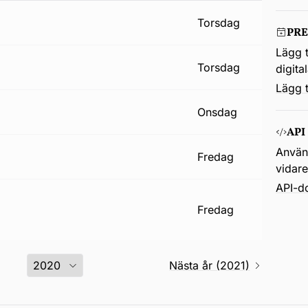
torsdag
PR
Lägg t
torsdag
digita
Lägg t
onsdag
API
Använd
fredag
vidar
API-d
fredag
Nästa år (2021)