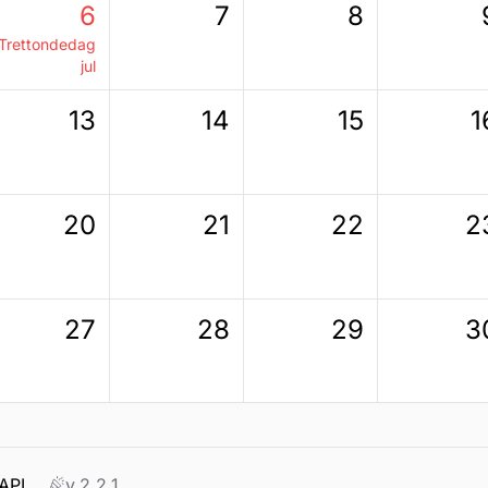
6
7
8
ttondedag
jul
13
14
15
1
20
21
22
2
27
28
29
3
API
v.2.2.1