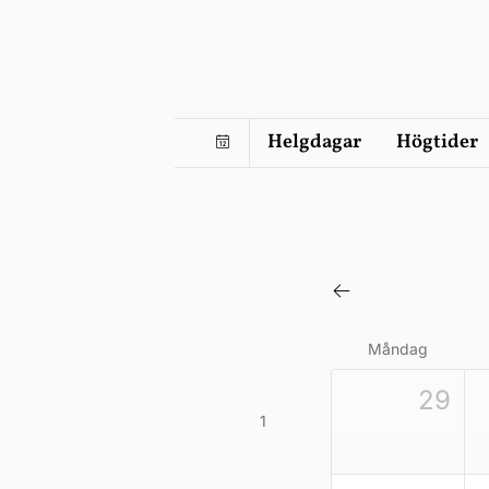
Helgdagar
Högtider
Måndag
29
1