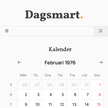
Dagsmart
.
Kalender
februari 1976
Mån
Tis
Ons
Tor
Fre
Lör
Sön
26
27
28
29
30
31
1
5
2
3
4
5
6
7
8
6
9
10
11
12
13
14
15
7