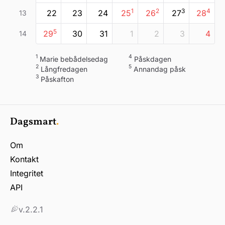
1
2
3
4
22
23
24
25
26
27
28
13
5
29
30
31
1
2
3
4
14
1
4
Marie bebådelsedag
påskdagen
2
5
långfredagen
annandag påsk
3
påskafton
Dagsmart
.
Om
Kontakt
Integritet
API
v.2.2.1